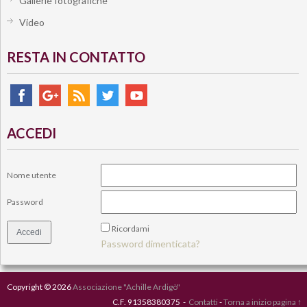
Gallerie fotografiche
Video
RESTA IN CONTATTO
ACCEDI
Nome utente
Password
Ricordami
Password dimenticata?
Copyright © 2026
Associazione "Achille Ardigò"
C.F. 91358380375 -
Contatti
-
Torna a inizio pagina ↑