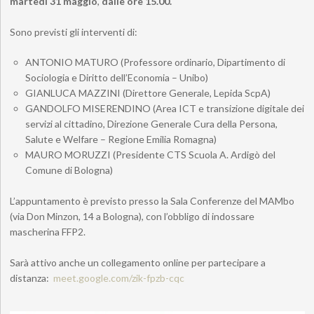
martedì 31
maggio
,
dalle ore 15.00.
Sono previsti gli interventi di:
ANTONIO MATURO (Professore ordinario, Dipartimento di
Sociologia e Diritto dell’Economia – Unibo)
GIANLUCA MAZZINI (Direttore Generale, Lepida ScpA)
GANDOLFO MISERENDINO (
Area ICT e transizione digitale dei
servizi al cittadino
,
Direzione Generale Cura della Persona,
Salute e Welfare –
Regione Emilia Romagna
)
MAURO MORUZZI (Presidente CTS Scuola A. Ardigò del
Comune di Bologna)
L’appuntamento è previsto presso la Sala Conferenze del MAMbo
(via Don Minzon, 14 a Bologna), con l’obbligo di indossare
mascherina FFP2.
Sarà attivo anche un collegamento online per partecipare a
distanza:
meet.google.com/zik-fpzb-cqc