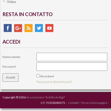
Video
RESTA IN CONTATTO
ACCEDI
Nome utente
Password
Ricordami
Password dimenticata?
Copyright © 2026
Associazione "Achille Ardigò"
C.F. 91358380375 -
Contatti
-
Torna a inizio pagina ↑