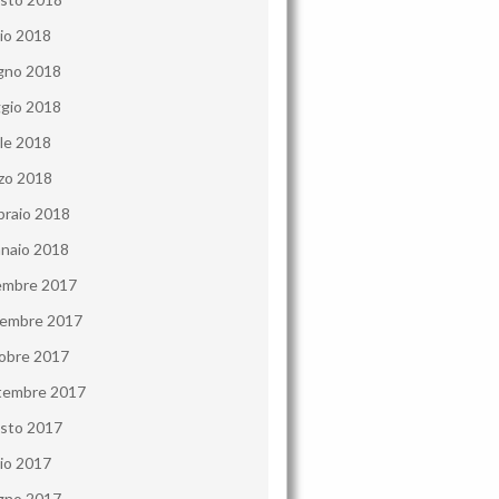
lio 2018
gno 2018
gio 2018
ile 2018
zo 2018
braio 2018
naio 2018
embre 2017
embre 2017
obre 2017
tembre 2017
sto 2017
lio 2017
gno 2017