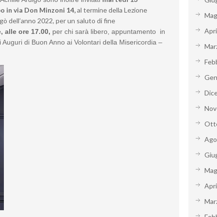
o in
via Don Minzoni 14,
al termine della Lezione
Mag
gò dell’anno 2022, per un saluto di fine
Apr
 alle ore 17.00,
per chi sarà libero, appuntamento
in
i Auguri di Buon Anno ai Volontari della Misericordia –
Mar
Feb
Gen
Dic
Nov
Ott
Ago
Giu
Mag
Apr
Mar
Feb