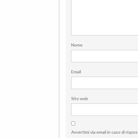
Nome
Email
Sito web
Avvertimi via email in caso di risp