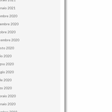
naio 2021
embre 2020
embre 2020
obre 2020
tembre 2020
sto 2020
lio 2020
gno 2020
gio 2020
ile 2020
zo 2020
braio 2020
naio 2020
embre 2019