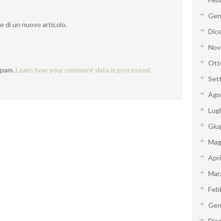
Gen
ne di un nuovo articolo.
Dic
Nov
Ott
spam.
Learn how your comment data is processed.
Set
Ago
Lug
Giu
Mag
Apr
Mar
Feb
Gen
Dic