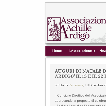
Home
L’Associazione
»
New
AUGURI DI NATALE 
ARDIG0’ IL 13 E IL 2
Scritto da
Redazione
, il 8 Dicembre 
Il Consiglio Direttivo dell’Associ
approvando la proposta di celebrar
I Soci e gli Amici dell’Associazione