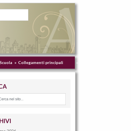
 Scuola
»
Collegamenti principali
»
CA
HIVI
gno 2026