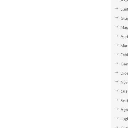
Lug
Giu
Mag
Apr
Mar
Feb
Gen
Dic
Nov
Ott
Set
Ago
Lug
Giu