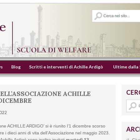
s
Blog
Scritti e interventi di Achille Ardigò
Ultime dalla
CER
DELL’ASSOCIAZIONE ACHILLE
2 DICEMBRE
2022
azione ACHILLE ARDIGO’ si è riunito l’1 dicembre scorso
ARC
e i dieci anni di vita dell’Associazione nel maggio 2023.
martedì 13
 Achille Ardigò sono inoltre invitati
Giu