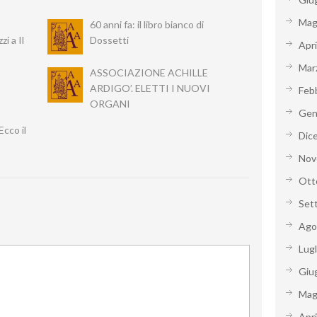
Mag
60 anni fa: il libro bianco di
i a Il
Dossetti
Apr
Mar
ASSOCIAZIONE ACHILLE
ARDIGO’. ELETTI I NUOVI
Feb
ORGANI
Gen
Ecco il
Dic
Nov
Ott
Set
Ago
Lug
Giu
Mag
Apr