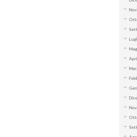
Nov
Ott
Set
Lug
Mag
Apr
Mar
Feb
Gen
Dic
Nov
Ott
Set
Ago