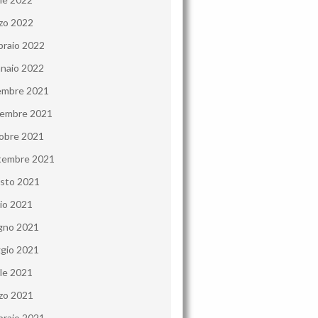
zo 2022
braio 2022
naio 2022
embre 2021
embre 2021
obre 2021
tembre 2021
sto 2021
lio 2021
gno 2021
gio 2021
ile 2021
zo 2021
braio 2021