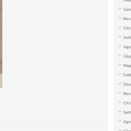
Gen
Nov
Ott
Set
Ago
Giu
Mag
Feb
Dic
Nov
Ott
Set
Ago
Giu