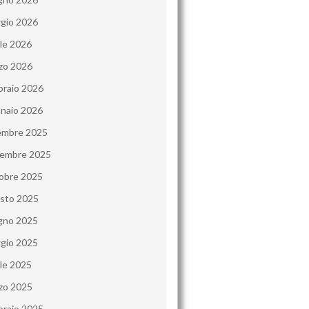
gio 2026
ile 2026
zo 2026
braio 2026
naio 2026
embre 2025
embre 2025
obre 2025
sto 2025
gno 2025
gio 2025
ile 2025
zo 2025
braio 2025