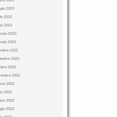
gio 2023
ile 2023
zo 2023
braio 2023
naio 2023
embre 2022
embre 2022
obre 2022
tembre 2022
sto 2022
lio 2022
gno 2022
gio 2022
ile 2022