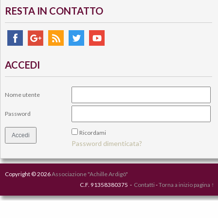
RESTA IN CONTATTO
ACCEDI
Nome utente
Password
Ricordami
Password dimenticata?
Copyright © 2026
Associazione "Achille Ardigò"
C.F. 91358380375 -
Contatti
-
Torna a inizio pagina ↑