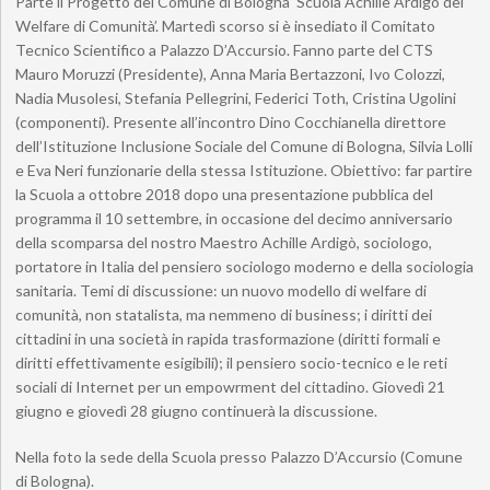
Parte il Progetto del Comune di Bologna ‘Scuola Achille Ardigò del
Welfare di Comunità’. Martedì scorso si è insediato il Comitato
Tecnico Scientifico a Palazzo D’Accursio. Fanno parte del CTS
Mauro Moruzzi (Presidente), Anna Maria Bertazzoni, Ivo Colozzi,
Nadia Musolesi, Stefania Pellegrini, Federici Toth, Cristina Ugolini
(componenti). Presente all’incontro Dino Cocchianella direttore
dell’Istituzione Inclusione Sociale del Comune di Bologna, Silvia Lolli
e Eva Neri funzionarie della stessa Istituzione. Obiettivo: far partire
la Scuola a ottobre 2018 dopo una presentazione pubblica del
programma il 10 settembre, in occasione del decimo anniversario
della scomparsa del nostro Maestro Achille Ardigò, sociologo,
portatore in Italia del pensiero sociologo moderno e della sociologia
sanitaria. Temi di discussione: un nuovo modello di welfare di
comunità, non statalista, ma nemmeno di business; i diritti dei
cittadini in una società in rapida trasformazione (diritti formali e
diritti effettivamente esigibili); il pensiero socio-tecnico e le reti
sociali di Internet per un empowrment del cittadino. Giovedì 21
giugno e giovedì 28 giugno continuerà la discussione.
Nella foto la sede della Scuola presso Palazzo D’Accursio (Comune
di Bologna).