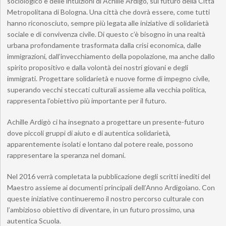
sociologico e delle intuizioni di Achille Ardigò, sul futuro della Città
Metropolitana di Bologna. Una città che dovrà essere, come tutti
hanno riconosciuto, sempre più legata alle iniziative di solidarietà
sociale e di convivenza civile. Di questo c’è bisogno in una realtà
urbana profondamente trasformata dalla crisi economica, dalle
immigrazioni, dall’invecchiamento della popolazione, ma anche dallo
spirito propositivo e dalla volontà dei nostri giovani e degli
immigrati. Progettare solidarietà e nuove forme di impegno civile,
superando vecchi steccati culturali assieme alla vecchia politica,
rappresenta l’obiettivo più importante per il futuro.
Achille Ardigò ci ha insegnato a progettare un presente-futuro
dove piccoli gruppi di aiuto e di autentica solidarietà,
apparentemente isolati e lontano dal potere reale, possono
rappresentare la speranza nel domani.
Nel 2016 verrà completata la pubblicazione degli scritti inediti del
Maestro assieme ai documenti principali dell’Anno Ardigoiano. Con
queste iniziative continueremo il nostro percorso culturale con
l’ambizioso obiettivo di diventare, in un futuro prossimo, una
autentica Scuola.